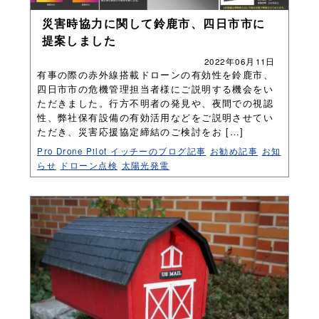
災害時協力に関して鈴鹿市、四日市市に
提案しました
2022年06月11日
有事の際の赤外線搭載ドローンの有効性を鈴鹿市、
四日市市の危機管理担当者様にご説明する機会をい
ただきました。行方不明者の発見や、夜間での視認
性、弊社保有設備の有効活用などをご説明させてい
ただき、災害応援協定締結のご検討をお […]
Pro Drone Pilot イッチーのブログ記事
お勧め記事
お知
らせ
ドローン点検
太陽光発電