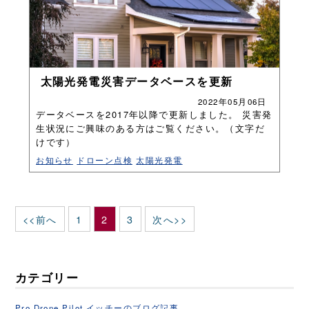
太陽光発電災害データベースを更新
2022年05月06日
データベースを2017年以降で更新しました。 災害発
生状況にご興味のある方はご覧ください。（文字だ
けです）
お知らせ
ドローン点検
太陽光発電
<<前へ
1
2
3
次へ>>
カテゴリー
Pro Drone Pilot イッチーのブログ記事