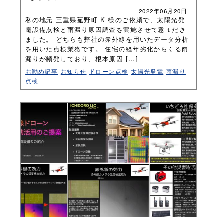
2022年06月20日
私の地元 三重県菰野町 K 様のご依頼で、太陽光発
電設備点検と雨漏り原因調査を実施させて意ｔだき
ました。 どちらも弊社の赤外線を用いたデータ分析
を用いた点検業務です。 住宅の経年劣化からくる雨
漏りが頻発しており、根本原因 […]
お勧め記事
お知らせ
ドローン点検
太陽光発電
雨漏り
点検