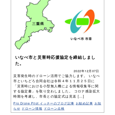
いなべ市と災害時応援協定を締結しまし
た。
2022年12月07日
災害発生時のドローン活用でご協力します。 いなべ
市といちどろ合同会社は令和４年１１月２５日に
「災害時における小型無人機による情報収集等に関
する協定書」を取り交わしました。 コロナ感染拡大
時期を考慮し、市長との協定式は見送 […]
Pro Drone Pilot イッチーのブログ記事
お勧め記事
お知
らせ
ドローン情報
ドローン点検